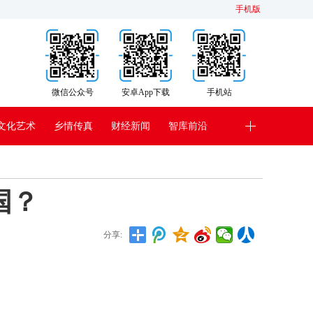
手机版
微信公众号
安卓App下载
手机站
文化艺术
乡情传真
财经新闻
智库前沿
国？
分享: