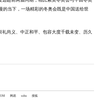
度远超前两届同期，相比索契冬奥会与平昌冬奥
复缓慢的当下，一场精彩的冬奥会既是中国送给世
崇礼尚义、中正和平、包容大度千载未变、历久
TOM
网易
sohu
搜狐