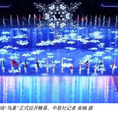
育场“鸟巢”正式拉开帷幕。中新社记者 崔楠 摄