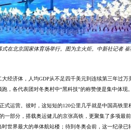
幕式在北京国家体育场举行。图为主火炬。中新社记者 崔
经济体，人均GDP从不足四千美元到连续第三年过万美元，
跑，各代表团对冬奥村中“黑科技”的称赞便是集中体现
正式运营。彼时，这短短的120公里几乎就是中国高铁里
活的一部分，搭载奥运健儿的京张高铁，更聚集了多项最
成当时世界最大的单体航站楼；待到冬奥会前，这一纪录