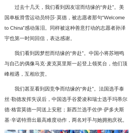
过去十几天，我们看到因友谊而结缘的“奔赴”。美
国单板滑雪运动员特莎·莫德，被志愿者那句“Welcome
to China”感动落泪。同样被这种善意打动的志愿者孙泽
宇也第一时间回信，表达感谢。
我们看到因梦想而结缘的“奔赴”。中国小将苏翊鸣
与自己的偶像马克·麦克莫里斯一起登上领奖台，他们顶
峰相遇，互相欣赏。
我们甚至看到因竞争而结缘的“奔赴”。法国选手泰
丝·勒德发挥失误后，中国选手谷爱凌和瑞士选手玛蒂尔
德·格雷莫德一同送上安慰；新西兰选手佐伊·萨多夫斯
基·辛诺特滑出最高难度动作，两名对手与她拥抱庆祝。