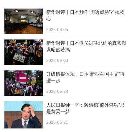
新华时评丨日本炒作“周边威胁”难掩祸
心
2026-06-05
新华时评丨日本派员进驻北约的真实图
谋昭然若揭
2026-06-03
升级情报体系，日本“新型军国主义”再
进一步
2026-05-28
人民日报钟一平：赖清德“倚外谋独”只
是黄粱一梦
2026-05-21