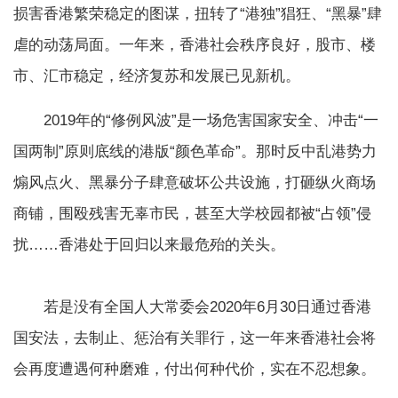
损害香港繁荣稳定的图谋，扭转了“港独”猖狂、“黑暴”肆
虐的动荡局面。一年来，香港社会秩序良好，股市、楼
市、汇市稳定，经济复苏和发展已见新机。
2019年的“修例风波”是一场危害国家安全、冲击“一
国两制”原则底线的港版“颜色革命”。那时反中乱港势力
煽风点火、黑暴分子肆意破坏公共设施，打砸纵火商场
商铺，围殴残害无辜市民，甚至大学校园都被“占领”侵
扰……香港处于回归以来最危殆的关头。
若是没有全国人大常委会2020年6月30日通过香港
国安法，去制止、惩治有关罪行，这一年来香港社会将
会再度遭遇何种磨难，付出何种代价，实在不忍想象。