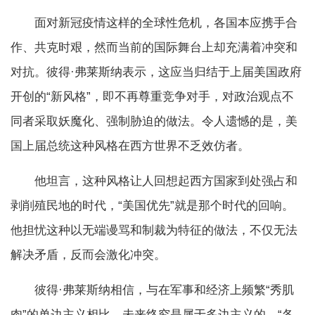
面对新冠疫情这样的全球性危机，各国本应携手合
作、共克时艰，然而当前的国际舞台上却充满着冲突和
对抗。彼得·弗莱斯纳表示，这应当归结于上届美国政府
开创的“新风格”，即不再尊重竞争对手，对政治观点不
同者采取妖魔化、强制胁迫的做法。令人遗憾的是，美
国上届总统这种风格在西方世界不乏效仿者。
他坦言，这种风格让人回想起西方国家到处强占和
剥削殖民地的时代，“美国优先”就是那个时代的回响。
他担忧这种以无端谩骂和制裁为特征的做法，不仅无法
解决矛盾，反而会激化冲突。
彼得·弗莱斯纳相信，与在军事和经济上频繁“秀肌
肉”的单边主义相比，未来终究是属于多边主义的。“各