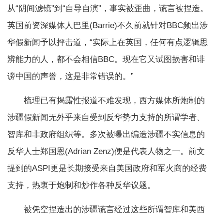
从“阴间滤镜”到“自导自演”，事实被歪曲，谎言被捏造。
英国前资深媒体人巴里(Barrie)不久前就针对BBC频出涉
华假新闻予以抨击道，“实际上在英国，任何有点逻辑思
辨能力的人，都不会相信BBC。现在它又试图损害和诽
谤中国的声誉，这是非常错误的。”
梳理已有揭露性报道不难发现，西方媒体所炮制的
涉疆假新闻无外乎来自受到反华势力支持的所谓学者、
智库和非政府组织等。多次被曝出编造涉疆不实信息的
反华人士郑国恩(Adrian Zenz)便是代表人物之一。前文
提到的ASPI更是长期接受来自美国政府和军火商的经费
支持，热衷于炮制和炒作各种反华议题。
被凭空捏造出的涉疆谎言经过这些所谓智库和美西