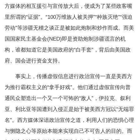
方媒体的相互援引与宣传放大后，便成为了某些政客嘴
里所谓的“证据”。“100万维族人被关押”“种族灭绝”“强迫
劳动”等涉疆无稽之谈正是被如此炮制和炒作而成。而美
国国家民主基金会(NED)即是资助炮制涉疆谎言的机
构，谁都知道它是美国政府的“白手套”，背后由美国政
府、国会进行资金支持。
事实上，传播虚假信息进行政治宣传一直是美西方
为推行霸权主义的“拿手好戏”。他们通过虚假宣传向普
通民众塑造出一个又一个可怖的“敌人”，伊拉克、叙利
亚、利比亚等国遭到入侵正是始于被美西方冠以“无端罪
名”。西方媒体深谙政治宣传之道，利用人们的恐惧心理
与恻隐之心等原始本能来实现自己不可告人的目的。而