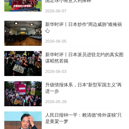
国足球小将意大利捧杯
2026-06-07
新华时评丨日本炒作“周边威胁”难掩祸
心
2026-06-05
新华时评丨日本派员进驻北约的真实图
谋昭然若揭
2026-06-03
升级情报体系，日本“新型军国主义”再
进一步
2026-05-28
人民日报钟一平：赖清德“倚外谋独”只
是黄粱一梦