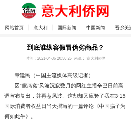
网站首页
意大利
国际新闻
中国新闻
吾乡美
到底谁纵容假冒伪劣商品？
时间：2021-04-06 20:50:26
来源：
意大利侨网
章建民（中国主流媒体高级记者）
因“假燕窝”风波沉寂数月的网红主播辛巴日前高
调宣布复出，并再惹风波。这却却又应验了我在3·15
国际消费者权益日当天撰写的一篇评论《中国骗子为
何如此牛》。