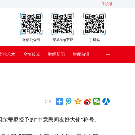
手机版
微信公众号
安卓App下载
手机站
文化艺术
乡情传真
财经新闻
智库前沿
分享:
尔蒂尼授予的“中意民间友好大使”称号。