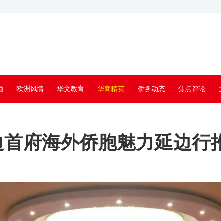
酒
欧洲风情
华文教育
华商精英
侨务动态
焦点评论
边首府海外侨胞魅力延边行