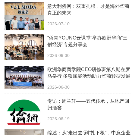
意大利侨网：双重扎根，才是海外华商
真正的未来
2026-07-10
“侨青YOUNG云课堂”举办欧洲华商“三
创经济”专题分享会
2026-06-30
欧洲华商商学院CEO研修班第八期在罗
马举行 多项赋能活动助力华商转型发展
2026-06-30
专访：周兰轩——五代传承，从地产回
归酒窖
2026-06-19
综述：从“走出去”到“扎下根”，中意企业