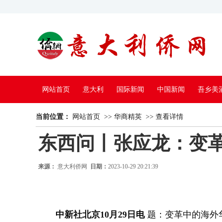
网站首页
意大利
国际新闻
中国新闻
吾乡美
当前位置：
中国电视
网站首页
>>
华商精英
>>
查看详情
东西问丨张应龙：变
来源：
意大利侨网
日期：
2023-10-29 20:21:39
中新社北京10月29日电
题：变革中的海外