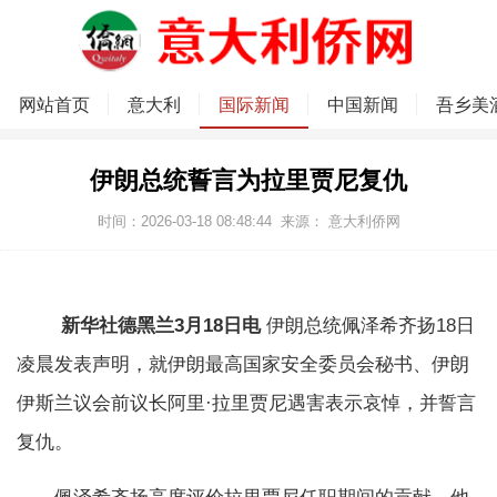
网站首页
意大利
国际新闻
中国新闻
吾乡美
伊朗总统誓言为拉里贾尼复仇
时间：2026-03-18 08:48:44
来源：
意大利侨网
新华社德黑兰3月18日电
伊朗总统佩泽希齐扬18日
凌晨发表声明，就伊朗最高国家安全委员会秘书、伊朗
伊斯兰议会前议长阿里·拉里贾尼遇害表示哀悼，并誓言
复仇。