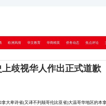
酒
欧洲风情
华文教育
华商精英
侨务动态
焦点评论
史上歧视华人作出正式道歉
加拿大卑诗省(又译不列颠哥伦比亚省)大温哥华地区的本