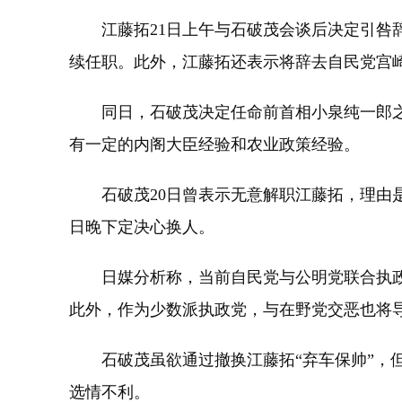
江藤拓21日上午与石破茂会谈后决定引咎辞
续任职。此外，江藤拓还表示将辞去自民党宫
同日，石破茂决定任命前首相小泉纯一郎之
有一定的内阁大臣经验和农业政策经验。
石破茂20日曾表示无意解职江藤拓，理由是
日晚下定决心换人。
日媒分析称，当前自民党与公明党联合执政
此外，作为少数派执政党，与在野党交恶也将
石破茂虽欲通过撤换江藤拓“弃车保帅”，但
选情不利。