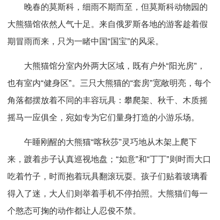
晚春的莫斯科，细雨不期而至，但莫斯科动物园的
大熊猫馆依然人气十足。来自俄罗斯各地的游客趁着假
期冒雨而来，只为一睹中国“国宝”的风采。
大熊猫馆分室内外两大区域，既有户外“阳光房”，
也有室内“健身区”。三只大熊猫的“套房”宽敞明亮，每个
角落都摆放着不同的丰容玩具：攀爬架、秋千、木质摇
摇马一应俱全，宛如专为它们量身打造的小游乐场。
午睡刚醒的大熊猫“喀秋莎”灵巧地从木架上爬下
来，踱着步子认真巡视地盘；“如意”和“丁丁”则时而大口
吃着竹子，时而抱着玩具翻滚玩耍。孩子们贴着玻璃看
得入了迷，大人们则举着手机不停拍照。大熊猫们每一
个憨态可掬的动作都让人忍俊不禁。