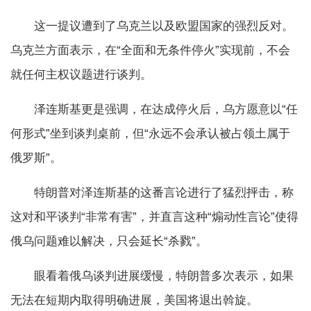
这一提议遭到了乌克兰以及欧盟国家的强烈反对。
乌克兰方面表示，在“全面和无条件停火”实现前，不会
就任何主权议题进行谈判。
泽连斯基更是强调，在达成停火后，乌方愿意以“任
何形式”坐到谈判桌前，但“永远不会承认被占领土属于
俄罗斯”。
特朗普对泽连斯基的这番言论进行了猛烈抨击，称
这对和平谈判“非常有害”，并直言这种“煽动性言论”使得
俄乌问题难以解决，只会延长“杀戮”。
眼看着俄乌谈判进展缓慢，特朗普多次表示，如果
无法在短期内取得明确进展，美国将退出斡旋。