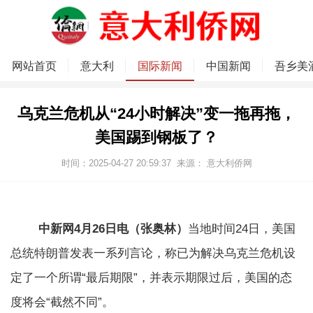
网站首页
意大利
国际新闻
中国新闻
吾乡美
乌克兰危机从“24小时解决”变一拖再拖，
美国踢到钢板了？
时间：2025-04-27 20:59:37
来源：
意大利侨网
中新网4月26日电（张奥林）
当地时间24日，美国
总统特朗普发表一系列言论，称已为解决乌克兰危机设
定了一个所谓“最后期限”，并表示期限过后，美国的态
度将会“截然不同”。