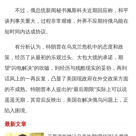
不过，俄总统新闻秘书佩斯科夫近期回应称，和平
谈判事关重大，过程非常艰难，外界不应期待俄乌能在
短时间内达成协议。
有分析认为，特朗普在乌克兰危机中的态度和政
策，经历了从最初的乐观过头、大包大揽的承诺，期
望“闪电解决”的吹嘘，到经历与残酷现实的妥协，再到
话风上的一再反复，凸显了美国现政府在外交政策方面
的不成熟。特朗普本人提出的“最后期限”实际上可以说
遥遥无期，其背后反映出，美国在解决俄乌问题上，正
陷入困境。
最新文章