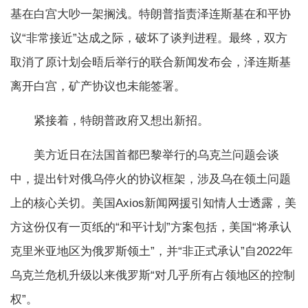
基在白宫大吵一架搁浅。特朗普指责泽连斯基在和平协
议“非常接近”达成之际，破坏了谈判进程。最终，双方
取消了原计划会晤后举行的联合新闻发布会，泽连斯基
离开白宫，矿产协议也未能签署。
紧接着，特朗普政府又想出新招。
美方近日在法国首都巴黎举行的乌克兰问题会谈
中，提出针对俄乌停火的协议框架，涉及乌在领土问题
上的核心关切。美国Axios新闻网援引知情人士透露，美
方这份仅有一页纸的“和平计划”方案包括，美国“将承认
克里米亚地区为俄罗斯领土”，并“非正式承认”自2022年
乌克兰危机升级以来俄罗斯“对几乎所有占领地区的控制
权”。