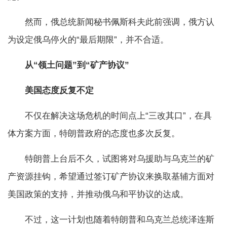
然而，俄总统新闻秘书佩斯科夫此前强调，俄方认
为设定俄乌停火的“最后期限”，并不合适。
从“领土问题”到“矿产协议”
美国态度反复不定
不仅在解决这场危机的时间点上“三改其口”，在具
体方案方面，特朗普政府的态度也多次反复。
特朗普上台后不久，试图将对乌援助与乌克兰的矿
产资源挂钩，希望通过签订矿产协议来换取基辅方面对
美国政策的支持，并推动俄乌和平协议的达成。
不过，这一计划也随着特朗普和乌克兰总统泽连斯