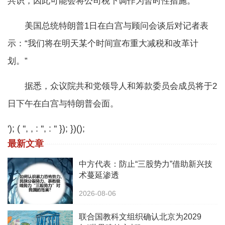
共识，因此可能会将公司税下调作为暂时性措施。
美国总统特朗普1日在白宫与顾问会谈后对记者表
示：“我们将在明天某个时间宣布重大减税和改革计
划。”
据悉，众议院共和党领导人和筹款委员会成员将于2
日下午在白宫与特朗普会面。
'); ( '', , : '', : '' }); })();
最新文章
中方代表：防止“三股势力”借助新兴技
术蔓延渗透
2026-08-06
联合国教科文组织确认北京为2029