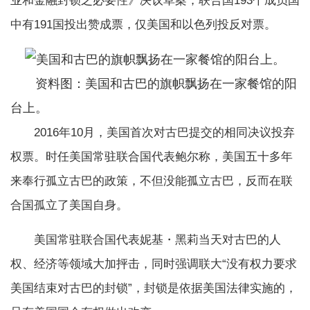
业和金融封锁之必要性》决议草案，联合国193个成员国
中有191国投出赞成票，仅美国和以色列投反对票。
资料图：美国和古巴的旗帜飘扬在一家餐馆的阳
台上。
2016年10月，美国首次对古巴提交的相同决议投弃
权票。时任美国常驻联合国代表鲍尔称，美国五十多年
来奉行孤立古巴的政策，不但没能孤立古巴，反而在联
合国孤立了美国自身。
美国常驻联合国代表妮基・黑莉当天对古巴的人
权、经济等领域大加抨击，同时强调联大“没有权力要求
美国结束对古巴的封锁”，封锁是依据美国法律实施的，