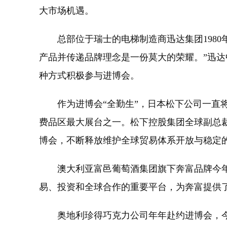
大市场机遇。
总部位于瑞士的电梯制造商迅达集团1980年
产品并传递品牌理念是一份莫大的荣耀。”迅
种方式积极参与进博会。
作为进博会“全勤生”，日本松下公司一直将
费品区最大展台之一。松下控股集团全球副总
博会，不断释放维护全球贸易体系开放与稳定的
澳大利亚富邑葡萄酒集团旗下奔富品牌今年将
易、投资和全球合作的重要平台，为奔富提供
奥地利珍得巧克力公司年年赴约进博会，今年