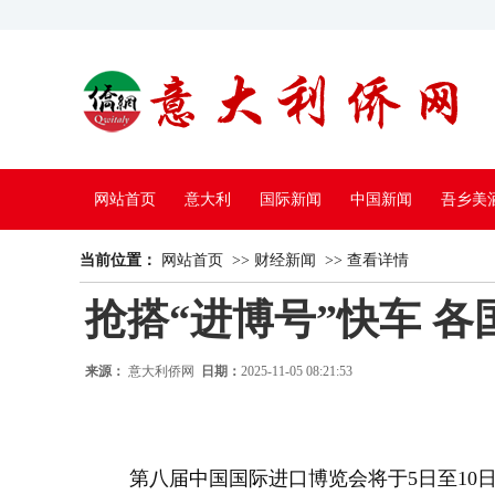
网站首页
意大利
国际新闻
中国新闻
吾乡美
当前位置：
中国电视
网站首页
>>
财经新闻
>>
查看详情
抢搭“进博号”快车 
来源：
意大利侨网
日期：
2025-11-05 08:21:53
第八届中国国际进口博览会将于5日至10日