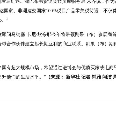
的发展机遇。津巴布韦贸促会官员库帕夸谢·米齐说，作
达国家、非洲建交国家100%税目产品零关税待遇，不仅
。”
问马纳塞·卡尼·坎夸耶今年将带领刚果（布）参展商首
全球合作伙伴建立起长期互利的商业联系。刚果（布）期
有超大规模市场，希望通过进博会与优质买家或电商平
提升他们的生活水平。”
（来源： 新华社 记者 钟雅 闫洁 