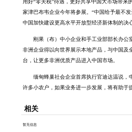
用好“零关税”待遇，更好共享中国大市场带来
家津巴布韦企业今年将参展。“中国给予最不发
中国加快建设更高水平开放型经济新体制的决心
刚果（布）中小企业和手工业部部长办公室顾
非洲企业得以向世界展示本地产品，与中国及
台，让更多非洲优质产品进入中国市场。
缅甸蜂巢社会企业首席执行官迪达温说，中国
许多小农户，如果业务进一步发展，将有助于
相关
暂无信息