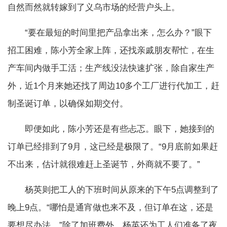
自然而然就转嫁到了义乌市场的经营户头上。
“要在最短的时间里把产品拿出来，怎么办？”眼下
招工困难，陈小芳全家上阵，还找亲戚朋友帮忙，在生
产车间内做手工活；生产线没法快速扩张，除自家生产
外，近1个月来她还找了周边10多个工厂进行代加工，赶
制圣诞订单，以确保如期交付。
即便如此，陈小芳还是有些忐忑。眼下，她接到的
订单已经排到了9月，这已经是极限了。“9月底前如果赶
不出来，估计就很难赶上圣诞节，外商就不要了。”
杨英则把工人的下班时间从原来的下午5点调整到了
晚上9点。“哪怕是通宵做也来不及，但订单在这，还是
要想尽办法。”除了加班费外，杨英还为工人们准备了夜