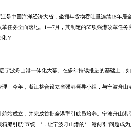
浙江是中国海洋经济大省，坐拥年货物吞吐量连续15年居
革任务全面落地。1—7月，其制定的55项强港改革任务完
变化？
开启宁波舟山港一体化大幕。在多年持续推进的基础上，
理，今年，浙江整合设立省强港领导小组，与宁波舟山港
站成立，并完成首批全港型引航员培养。宁波舟山港引
箱船引航‘五统一’，让宁波舟山港的‘一港两引’问题成为