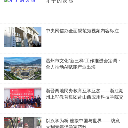
才 子 的 灵 感
中央网信办全面规范短视频内容标注
温州市文化“新三样”工作推进会定调：
全力推动AI赋能产业出海
浙晋两地民办教育互学互鉴——浙江湖
州上墅教育集团赴山西应用科技学院交
流
以汉学为桥 连接中国与世界——访意
大利青年汉学家范狄