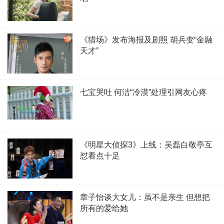
《猎场》发布海报及剧照 胡兵变“金融
天才”
七宝哭吐 何洁“冷漠”处理引网友心疼
《明星大侦探3》上线：吴磊白敬亭互
怼看点十足
章子怡谈大女儿：虽不是亲生 但想把
所有的爱给她