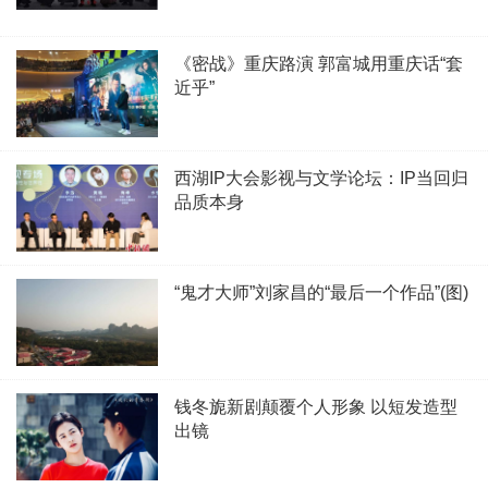
《密战》重庆路演 郭富城用重庆话“套
近乎”
西湖IP大会影视与文学论坛：IP当回归
品质本身
“鬼才大师”刘家昌的“最后一个作品”(图)
钱冬旎新剧颠覆个人形象 以短发造型
出镜