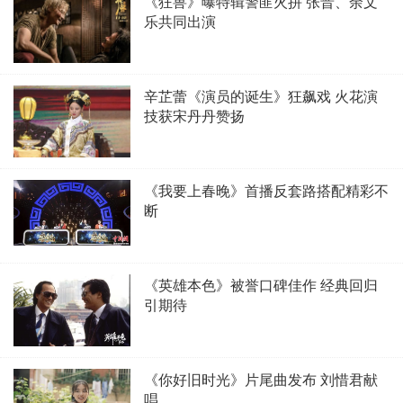
《狂兽》曝特辑警匪火拼 张晋、余文
乐共同出演
辛芷蕾《演员的诞生》狂飙戏 火花演
技获宋丹丹赞扬
《我要上春晚》首播反套路搭配精彩不
断
《英雄本色》被誉口碑佳作 经典回归
引期待
《你好旧时光》片尾曲发布 刘惜君献
唱