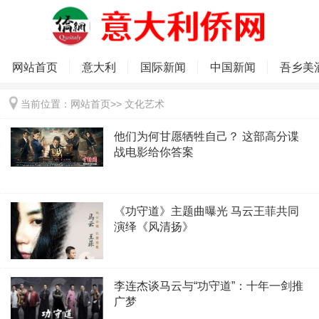
网站首页
意大利
国际新闻
中国新闻
吾乡美
当前位置：
网站首页
>>
文化艺术
他们为何甘愿牺牲自己？ 这部高分谍
战电影给你答案
《功守道》主题曲曝光 马云王菲共同
演绎《风清扬》
李连杰谈马云与“功守道”：十年一剑推
广梦