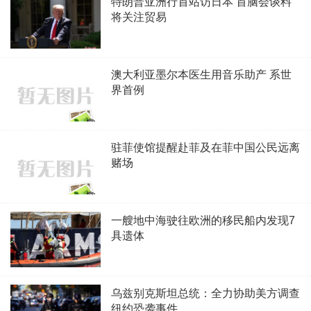
特朗普亚洲行首站访日本 首脑会谈料
将关注贸易
澳大利亚墨尔本医生用音乐助产 系世
界首例
驻菲使馆提醒赴菲及在菲中国公民远离
赌场
一艘地中海驶往欧洲的移民船内发现7
具遗体
乌兹别克斯坦总统：全力协助美方调查
纽约恐袭事件