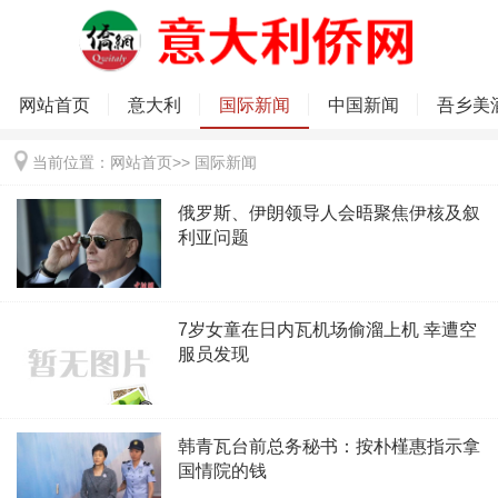
网站首页
意大利
国际新闻
中国新闻
吾乡美
当前位置：
网站首页
>>
国际新闻
俄罗斯、伊朗领导人会晤聚焦伊核及叙
利亚问题
7岁女童在日内瓦机场偷溜上机 幸遭空
服员发现
韩青瓦台前总务秘书：按朴槿惠指示拿
国情院的钱